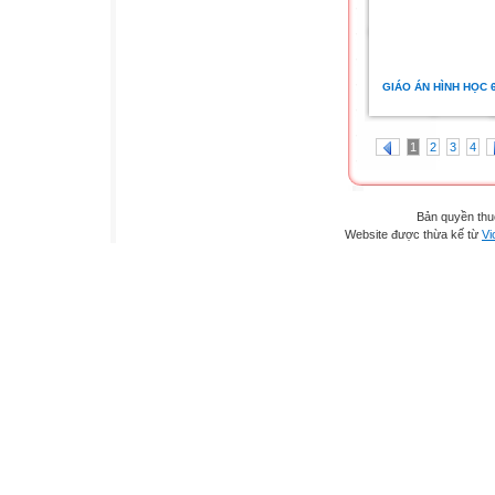
GIÁO ÁN HÌNH HỌC 6 
1
2
3
4
Bản quyền th
Website được thừa kế từ
Vi