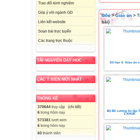
Trao đổi kinh nghiệm
Góp ý với ngành GD
Gốc
>
Giáo án
>
T
bài)
Liên kết website
Soạn bài trực tuyến
Các trang trực thuộc
TÀI NGUYÊN DẠY HỌC
Số học 6. Giáo án 
CÁC Ý KIẾN MỚI NHẤT
THỐNG KÊ
370644
truy cập (
chi tiết
)
Bộ Đề cương ôn tập T
6
trong hôm nay
2.KHUE
573381
lượt xem
6
trong hôm nay
60
thành viên