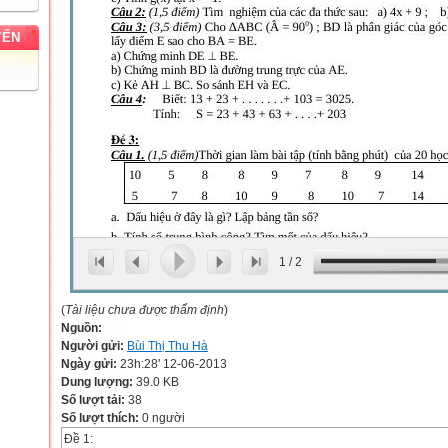
YẾN
1
/
2
(
Tài liệu chưa được thẩm định
)
Nguồn:
Người gửi:
Bùi Thị Thu Hà
Ngày gửi:
23h:28' 12-06-2013
Dung lượng:
39.0 KB
Số lượt tải:
38
Số lượt thích:
0 người
Đề 1: