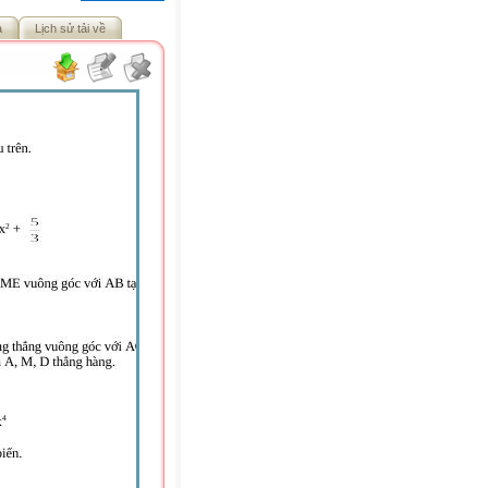
ả
Lịch sử tải về