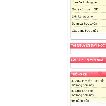
Trao đổi kinh nghiệm
Góp ý với ngành GD
Liên kết website
Soạn bài trực tuyến
Các trang trực thuộc
TÀI NGUYÊN DẠY HỌC
CÁC Ý KIẾN MỚI NHẤT
THỐNG KÊ
370650
truy cập (
chi tiết
)
12
trong hôm nay
573387
lượt xem
12
trong hôm nay
60
thành viên