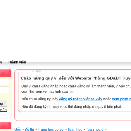
h
Thành viên
Chào mừng quý vị đến với Website Phòng GD&ĐT Huyệ
Quý vị chưa đăng nhập hoặc chưa đăng ký làm thành viên, vì vậy chưa
của Thư viện về máy tính của mình.
Nếu chưa đăng ký, hãy
đăng ký thành viên tại đây
hoặc
xem phim h
Nếu đã đăng ký rồi, quý vị có thể đăng nhập ở ngay ô bên phải.
viên
Gốc
>
Đề thi
>
Trung học cơ sở
>
Toán học
>
Toán học 6
>