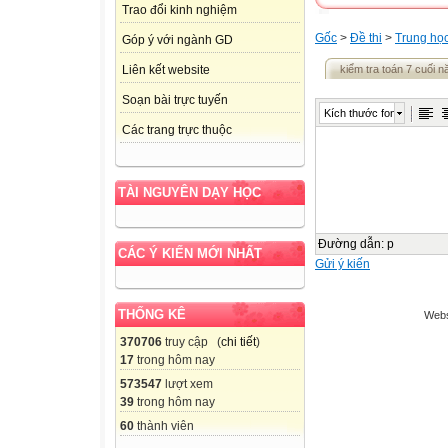
Trao đổi kinh nghiệm
Gốc
>
Đề thi
>
Trung họ
Góp ý với ngành GD
kiểm tra toán 7 cuối 
Liên kết website
Soạn bài trực tuyến
Kích thước font
Các trang trực thuộc
TÀI NGUYÊN DẠY HỌC
Đường dẫn
:
p
CÁC Ý KIẾN MỚI NHẤT
Gửi ý kiến
THỐNG KÊ
Webs
370706
truy cập (
chi tiết
)
17
trong hôm nay
573547
lượt xem
39
trong hôm nay
60
thành viên