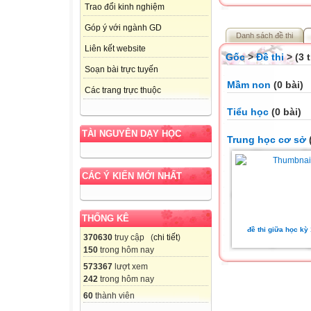
Trao đổi kinh nghiệm
Góp ý với ngành GD
Danh sách đề thi
Liên kết website
Gốc
>
Đề thi
> (3 
Soạn bài trực tuyến
Mầm non
(0 bài)
Các trang trực thuộc
Tiểu học
(0 bài)
TÀI NGUYÊN DẠY HỌC
Trung học cơ sở
(
CÁC Ý KIẾN MỚI NHẤT
THỐNG KÊ
đề thi giữa học kỳ 
370630
truy cập (
chi tiết
)
150
trong hôm nay
573367
lượt xem
242
trong hôm nay
60
thành viên