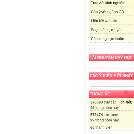
Trao đổi kinh nghiệm
Góp ý với ngành GD
Liên kết website
Soạn bài trực tuyến
Các trang trực thuộc
TÀI NGUYÊN DẠY HỌC
CÁC Ý KIẾN MỚI NHẤT
THỐNG KÊ
370683
truy cập (
chi tiết
)
45
trong hôm nay
573474
lượt xem
99
trong hôm nay
60
thành viên