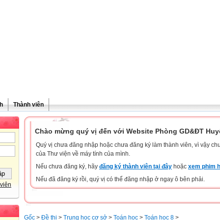
h
Thành viên
Chào mừng quý vị đến với Website Phòng GD&ĐT Huyệ
Quý vị chưa đăng nhập hoặc chưa đăng ký làm thành viên, vì vậy chưa
của Thư viện về máy tính của mình.
Nếu chưa đăng ký, hãy
đăng ký thành viên tại đây
hoặc
xem phim h
Nếu đã đăng ký rồi, quý vị có thể đăng nhập ở ngay ô bên phải.
viên
Gốc
>
Đề thi
>
Trung học cơ sở
>
Toán học
>
Toán học 8
>