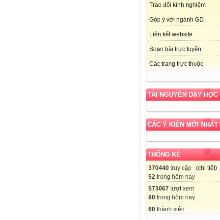
Trao đổi kinh nghiệm
Góp ý với ngành GD
Liên kết website
Soạn bài trực tuyến
Các trang trực thuộc
TÀI NGUYÊN DẠY HỌC
CÁC Ý KIẾN MỚI NHẤT
THỐNG KÊ
370440
truy cập (
chi tiết
)
52
trong hôm nay
573067
lượt xem
80
trong hôm nay
60
thành viên