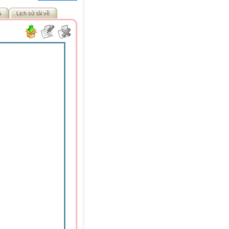
ả
Lịch sử tải về