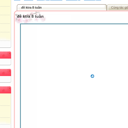
đề ktra 8 tuần
Cùng tác gi
đề ktra 8 tuần