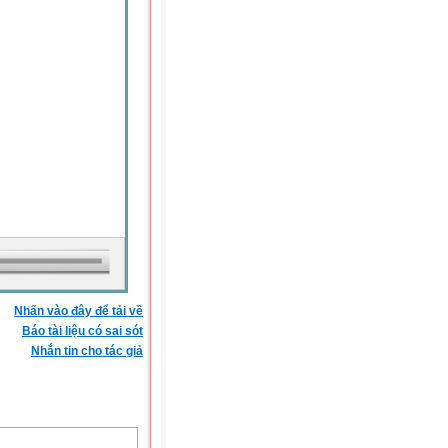
Nhấn vào đây để tải về
Báo tài liệu có sai sót
Nhắn tin cho tác giả