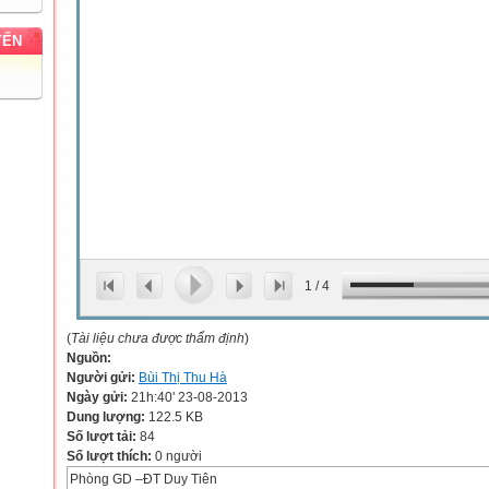
YẾN
1
/
4
(
Tài liệu chưa được thẩm định
)
Nguồn:
Người gửi:
Bùi Thị Thu Hà
Ngày gửi:
21h:40' 23-08-2013
Dung lượng:
122.5 KB
Số lượt tải:
84
Số lượt thích:
0 người
Phòng GD –ĐT Duy Tiên