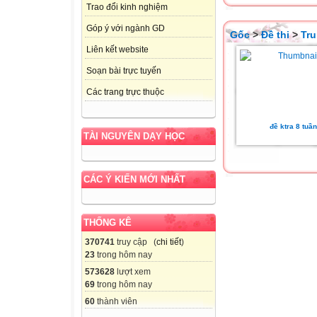
Trao đổi kinh nghiệm
Góp ý với ngành GD
Gốc
>
Đề thi
>
Tru
Liên kết website
Soạn bài trực tuyến
Các trang trực thuộc
đề ktra 8 tuần
TÀI NGUYÊN DẠY HỌC
CÁC Ý KIẾN MỚI NHẤT
THỐNG KÊ
370741
truy cập (
chi tiết
)
23
trong hôm nay
573628
lượt xem
69
trong hôm nay
60
thành viên