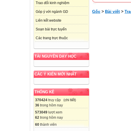
Trao đổi kinh nghiệm
Gốc
>
Bài viết
>
Tra
Góp ý với ngành GD
Liên kết website
Soạn bài trực tuyến
Các trang trực thuộc
TÀI NGUYÊN DẠY HỌC
CÁC Ý KIẾN MỚI NHẤT
THỐNG KÊ
370424
truy cập (
chi tiết
)
36
trong hôm nay
573049
lượt xem
62
trong hôm nay
60
thành viên