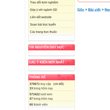
Trao đổi kinh nghiệm
Gốc
>
Bài viết
>
Ngư
Góp ý với ngành GD
Liên kết website
Soạn bài trực tuyến
Các trang trực thuộc
TÀI NGUYÊN DẠY HỌC
CÁC Ý KIẾN MỚI NHẤT
THỐNG KÊ
370671
truy cập (
chi tiết
)
33
trong hôm nay
573422
lượt xem
47
trong hôm nay
60
thành viên