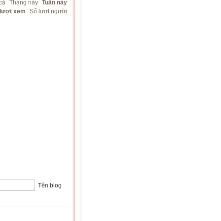
cả
Tháng này
Tuần này
 lượt xem
Số lượt người
Tên blog