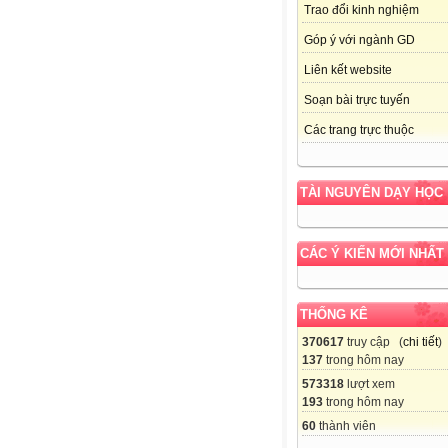
Trao đổi kinh nghiệm
Góp ý với ngành GD
Liên kết website
Soạn bài trực tuyến
Các trang trực thuộc
TÀI NGUYÊN DẠY HỌC
CÁC Ý KIẾN MỚI NHẤT
THỐNG KÊ
370617
truy cập (
chi tiết
)
137
trong hôm nay
573318
lượt xem
193
trong hôm nay
60
thành viên