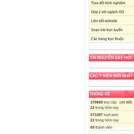
Trao đổi kinh nghiệm
Góp ý với ngành GD
Liên kết website
Soạn bài trực tuyến
Các trang trực thuộc
TÀI NGUYÊN DẠY HỌC
CÁC Ý KIẾN MỚI NHẤT
THỐNG KÊ
370660
truy cập (
chi tiết
)
22
trong hôm nay
573397
lượt xem
22
trong hôm nay
60
thành viên