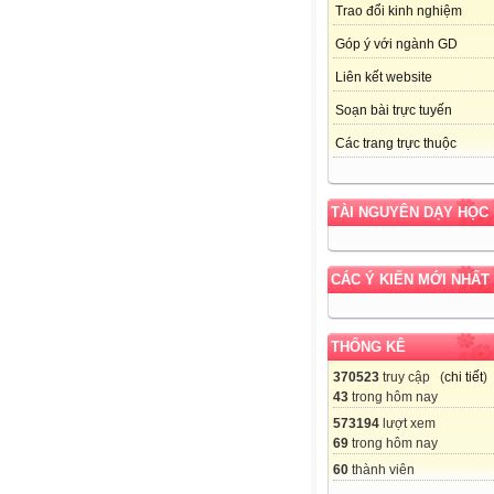
Trao đổi kinh nghiệm
Góp ý với ngành GD
Liên kết website
Soạn bài trực tuyến
Các trang trực thuộc
TÀI NGUYÊN DẠY HỌC
CÁC Ý KIẾN MỚI NHẤT
THỐNG KÊ
370523
truy cập (
chi tiết
)
43
trong hôm nay
573194
lượt xem
69
trong hôm nay
60
thành viên