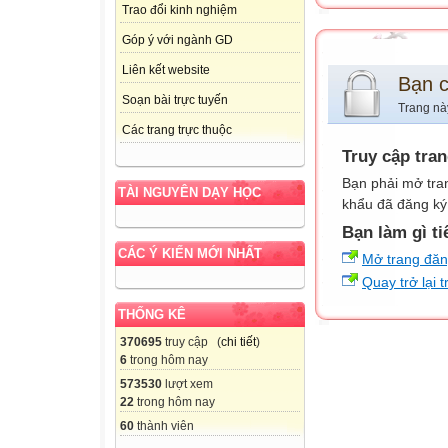
Trao đổi kinh nghiệm
Góp ý với ngành GD
Liên kết website
Bạn 
Soạn bài trực tuyến
Trang nà
Các trang trực thuộc
Truy cập tra
Bạn phải mở tra
TÀI NGUYÊN DẠY HỌC
khẩu đã đăng ký 
Bạn làm gì ti
CÁC Ý KIẾN MỚI NHẤT
Mở trang đă
Quay trở lại 
THỐNG KÊ
370695
truy cập (
chi tiết
)
6
trong hôm nay
573530
lượt xem
22
trong hôm nay
60
thành viên