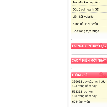
Trao đổi kinh nghiệm
Góp ý với ngành GD
Liên kết website
Soạn bài trực tuyến
Các trang trực thuộc
TÀI NGUYÊN DẠY HỌC
CÁC Ý KIẾN MỚI NHẤT
THỐNG KÊ
370613
truy cập (
chi tiết
)
133
trong hôm nay
573313
lượt xem
188
trong hôm nay
60
thành viên