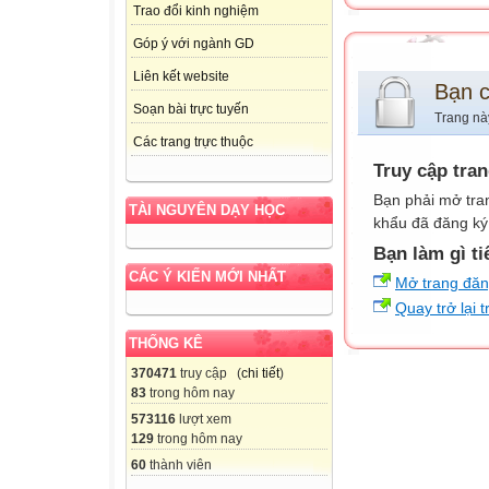
Trao đổi kinh nghiệm
Góp ý với ngành GD
Liên kết website
Bạn 
Soạn bài trực tuyến
Trang nà
Các trang trực thuộc
Truy cập tra
Bạn phải mở tra
TÀI NGUYÊN DẠY HỌC
khẩu đã đăng ký 
Bạn làm gì ti
CÁC Ý KIẾN MỚI NHẤT
Mở trang đă
Quay trở lại 
THỐNG KÊ
370471
truy cập (
chi tiết
)
83
trong hôm nay
573116
lượt xem
129
trong hôm nay
60
thành viên