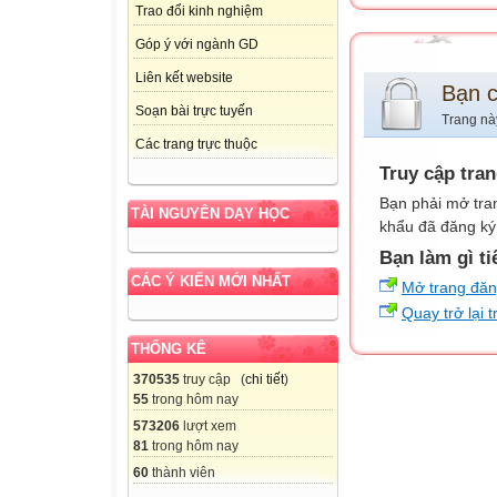
Trao đổi kinh nghiệm
Góp ý với ngành GD
Liên kết website
Bạn 
Soạn bài trực tuyến
Trang nà
Các trang trực thuộc
Truy cập tra
Bạn phải mở tra
TÀI NGUYÊN DẠY HỌC
khẩu đã đăng ký 
Bạn làm gì ti
CÁC Ý KIẾN MỚI NHẤT
Mở trang đă
Quay trở lại 
THỐNG KÊ
370535
truy cập (
chi tiết
)
55
trong hôm nay
573206
lượt xem
81
trong hôm nay
60
thành viên