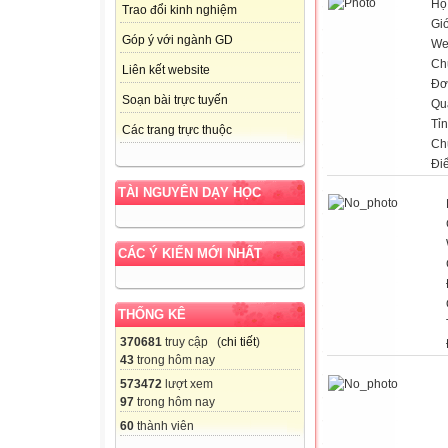
Họ
Trao đổi kinh nghiệm
Giớ
Góp ý với ngành GD
We
Ch
Liên kết website
Đơ
Soạn bài trực tuyến
Qu
Tỉ
Các trang trực thuộc
Ch
Đi
TÀI NGUYÊN DẠY HỌC
CÁC Ý KIẾN MỚI NHẤT
THỐNG KÊ
370681
truy cập (
chi tiết
)
43
trong hôm nay
573472
lượt xem
97
trong hôm nay
60
thành viên