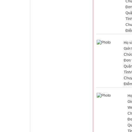
Chứ
Đơn
Quậ
Tỉn
Chu
Điể
Họ v
Giới 
Chức
Đơn 
Quận
Tỉnh
Chuy
Điểm
Họ
Gi
We
Ch
Đơ
Qu
Tỉ