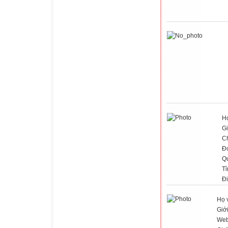
Họ
Gi
C
Đơ
Q
Tỉ
Đ
Họ 
Giới
Web