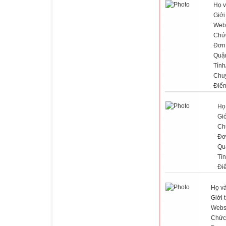
Họ v
Giới
Web
Chứ
Đơn 
Quậ
Tỉnh
Chu
Điể
Họ
Giớ
Ch
Đơ
Qu
Tỉ
Đi
Họ và
Giới 
Webs
Chức