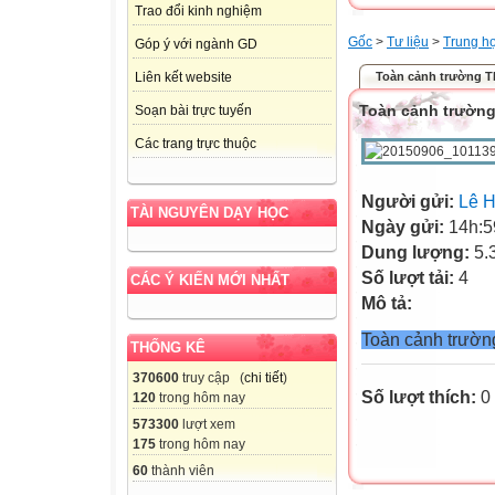
Trao đổi kinh nghiệm
Gốc
>
Tư liệu
>
Trung h
Góp ý với ngành GD
Toàn cảnh trường 
Liên kết website
Toàn cảnh trườn
Soạn bài trực tuyến
Các trang trực thuộc
Người gửi:
Lê 
TÀI NGUYÊN DẠY HỌC
Ngày gửi:
14h:5
Dung lượng:
5.
Số lượt tải:
4
CÁC Ý KIẾN MỚI NHẤT
Mô tả:
Toàn cảnh trườ
THỐNG KÊ
370600
truy cập (
chi tiết
)
Số lượt thích:
0
120
trong hôm nay
573300
lượt xem
175
trong hôm nay
60
thành viên