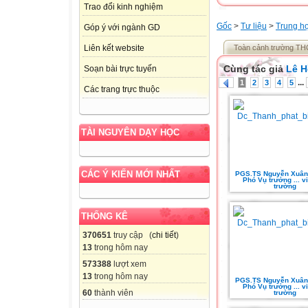
Trao đổi kinh nghiệm
Gốc
>
Tư liệu
>
Trung h
Góp ý với ngành GD
Toàn cảnh trường TH
Liên kết website
Cùng tác giả
Lê 
Soạn bài trực tuyến
...
1
2
3
4
5
Các trang trực thuộc
TÀI NGUYÊN DẠY HỌC
CÁC Ý KIẾN MỚI NHẤT
PGS.TS Nguyễn Xuân 
Phó Vụ trưởng ... vi
trường
THỐNG KÊ
370651
truy cập (
chi tiết
)
13
trong hôm nay
573388
lượt xem
13
trong hôm nay
PGS.TS Nguyễn Xuân 
Phó Vụ trưởng ... vi
60
thành viên
trường