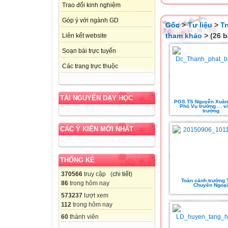
Trao đổi kinh nghiệm
Góp ý với ngành GD
Gốc
>
Tư liệu
>
T
tham khảo
> (26 b
Liên kết website
Soạn bài trực tuyến
Các trang trực thuộc
TÀI NGUYÊN DẠY HỌC
PGS.TS Nguyễn Xuân 
Phó Vụ trưởng ... vi
trường
CÁC Ý KIẾN MỚI NHẤT
THỐNG KÊ
370566
truy cập (
chi tiết
)
Toàn cảnh trường
86
trong hôm nay
Chuyên Ngoại
573237
lượt xem
112
trong hôm nay
60
thành viên