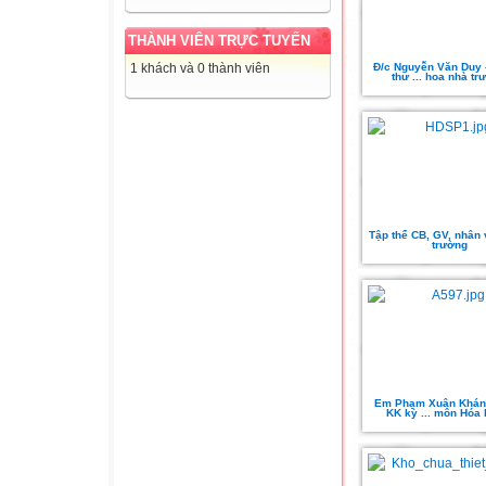
THÀNH VIÊN TRỰC TUYẾN
Đ/c Nguyễn Văn Duy -
1 khách và 0 thành viên
thư ... hoa nhà tr
Tập thể CB, GV, nhân 
trường
Em Phạm Xuân Khánh
KK kỳ ... môn Hóa 