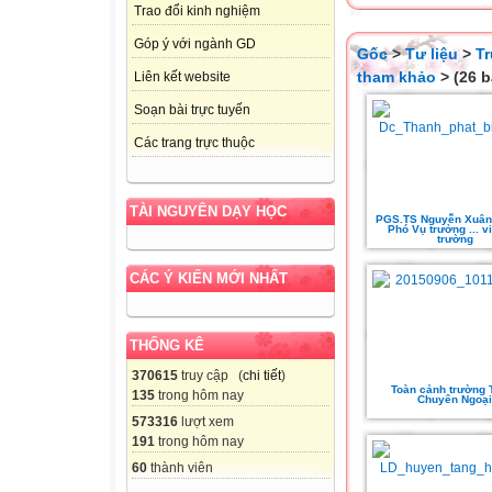
Trao đổi kinh nghiệm
Góp ý với ngành GD
Gốc
>
Tư liệu
>
T
tham khảo
> (26 b
Liên kết website
Soạn bài trực tuyến
Các trang trực thuộc
TÀI NGUYÊN DẠY HỌC
PGS.TS Nguyễn Xuân 
Phó Vụ trưởng ... vi
trường
CÁC Ý KIẾN MỚI NHẤT
THỐNG KÊ
370615
truy cập (
chi tiết
)
Toàn cảnh trường
135
trong hôm nay
Chuyên Ngoại
573316
lượt xem
191
trong hôm nay
60
thành viên