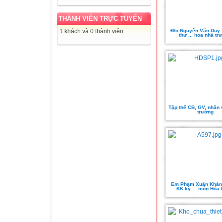
THÀNH VIÊN TRỰC TUYẾN
Đ/c Nguyễn Văn Duy -
1 khách và 0 thành viên
thư ... hoa nhà tr
Tập thể CB, GV, nhân 
trường
Em Phạm Xuân Khánh
KK kỳ ... môn Hóa 