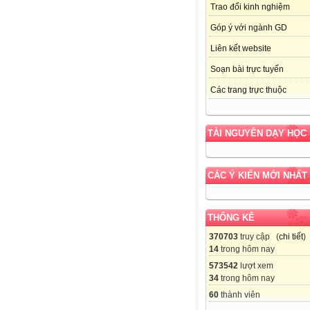
Trao đổi kinh nghiệm
Góp ý với ngành GD
Liên kết website
Soạn bài trực tuyến
Các trang trực thuộc
TÀI NGUYÊN DẠY HỌC
CÁC Ý KIẾN MỚI NHẤT
THỐNG KÊ
370703
truy cập (
chi tiết
)
14
trong hôm nay
573542
lượt xem
34
trong hôm nay
60
thành viên