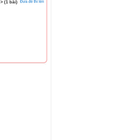
> (1 bài)
Đưa đề thi lên