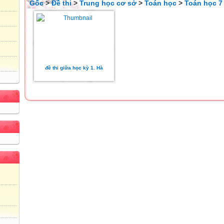
Gốc
>
Đề thi
>
Trung học cơ sở
>
Toán học
>
Toán học 7
đề thi giữa học kỳ 1. Hà