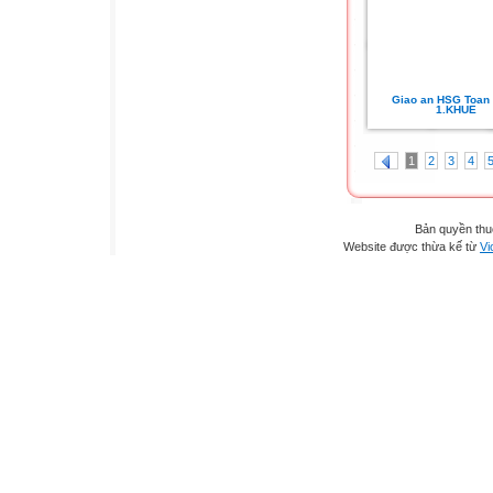
Giao an HSG Toan 6
1.KHUE
1
2
3
4
Bản quyền th
Website được thừa kế từ
Vi