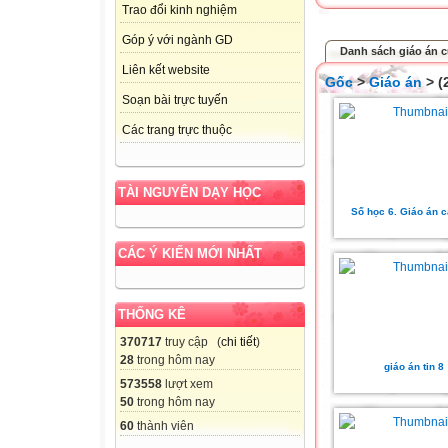
Trao đổi kinh nghiệm
Góp ý với ngành GD
Danh sách giáo án c
Liên kết website
Gốc
>
Giáo án
> (
Soạn bài trực tuyến
Các trang trực thuộc
TÀI NGUYÊN DẠY HỌC
Số học 6. Giáo án 
CÁC Ý KIẾN MỚI NHẤT
THỐNG KÊ
370717
truy cập (
chi tiết
)
28
trong hôm nay
giáo án tin 8
573558
lượt xem
50
trong hôm nay
60
thành viên